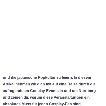
splay Fotobearbeitungs-Service
Cosplay Conventions in Nürnberg
shboard
splay & Walk Act Jobs
rktplatz
ecklisten
koConnect Discord Server
Stell dir vor, du betrittst die Straßen von Nürnberg und
splay Video Shout-Outs buchen
ARTNER
wirst plötzlich von einer Welle aus bunten Kostümen,
splay Shop CosplayHero
fantasievollen Charakteren und einer Atmosphäre voller
ch/ Marketing Partner Nakaryu GmbH
og
Energie und Begeisterung überrollt. Willkommen in der
Welt der Cosplay-Conventions! Hier treffen sich
Gleichgesinnte, um ihre Leidenschaft für Anime, Manga
und die japanische Popkultur zu feiern. In diesem
Artikel nehmen wir dich mit auf eine Reise durch die
aufregendsten Cosplay-Events in und um Nürnberg
und zeigen dir, warum diese Veranstaltungen ein
absolutes Muss für jeden Cosplay-Fan sind.