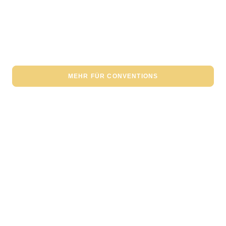
REITBAREN DRACHEN „RYU“ MIT COSPLAYERN
FÜR EVENTS BUCHEN
MEHR FÜR CONVENTIONS