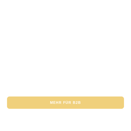
COSPLAY-MARKETING FÜR EVENTS & MESSEN
MEHR FÜR B2B